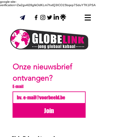
google-site-
verification=Zw2gv4l28gIkOdKLm7hxlQ3ICO15bqep7SduYTK1PSA
Onze nieuwsbrief 
ontvangen?
E-mail
Join