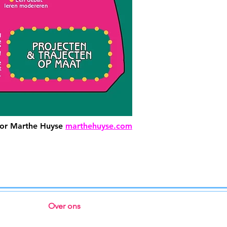
oor Marthe Huyse
marthehuyse.com
Over ons