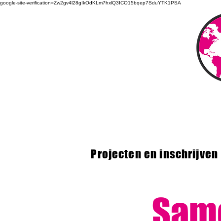
google-site-verification=Zw2gv4l28gIkOdKLm7hxlQ3ICO15bqep7SduYTK1PSA
Projecten en inschrijven
Sam