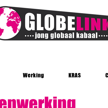
Werking
KRAS
enwerking