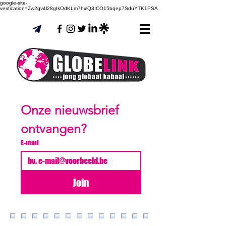
google-site-
verification=Zw2gv4l28gIkOdKLm7hxlQ3ICO15bqep7SduYTK1PSA
Onze nieuwsbrief 
ontvangen?
E-mail
Join