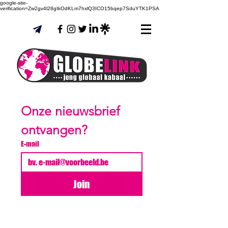
google-site-
verification=Zw2gv4l28gIkOdKLm7hxlQ3ICO15bqep7SduYTK1PSA
Onze nieuwsbrief 
ontvangen?
E-mail
Join