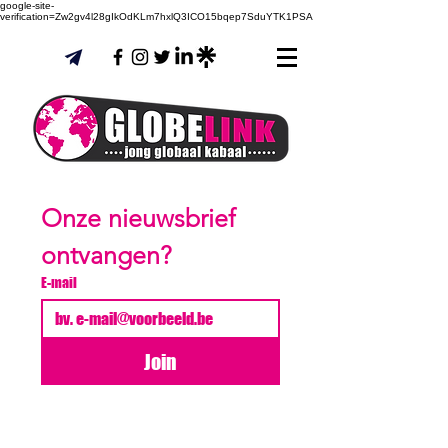
google-site-
verification=Zw2gv4l28gIkOdKLm7hxlQ3ICO15bqep7SduYTK1PSA
Onze nieuwsbrief 
ontvangen?
E-mail
Join