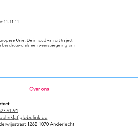
t 11.11.11
ropese Unie. De inhoud van dit traject
en beschouwd als een weerspiegeling van
Over ons
tact
527.91.94
belink[at]globelink.be
erwijsstraat 126B 1070 Anderlecht