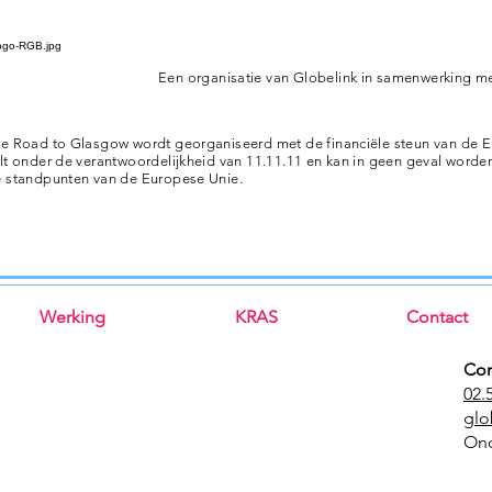
Een organisatie van Globelink in samenwerking me
e Road to Glasgow wordt georganiseerd met de financiële steun van de Eu
lt onder de verantwoordelijkheid van 11.11.11 en kan in geen geval word
 standpunten van de Europese Unie.
Werking
KRAS
Contact
Con
02.
glo
Ond