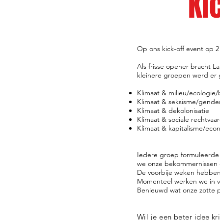
Ki
Op ons kick-off event op 
Als frisse opener bracht L
kleinere groepen werd er g
Klimaat & milieu/ecologie/b
Klimaat & seksisme/gende
Klimaat & dekolonisatie
Klimaat & sociale rechtva
Klimaat & kapitalisme/eco
Iedere groep formuleerde 
we onze bekommernissen e
De voorbije weken hebben 
Momenteel werken we in ver
Benieuwd wat onze zotte pl
Wil je een beter idee kr