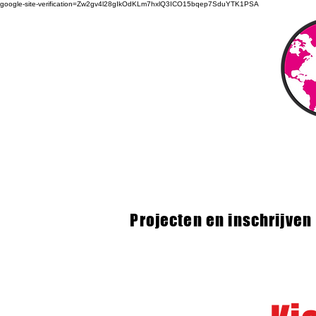
google-site-verification=Zw2gv4l28gIkOdKLm7hxlQ3ICO15bqep7SduYTK1PSA
Projecten en inschrijven