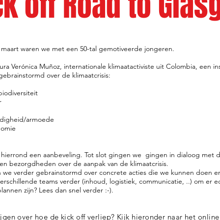
ck off Road to Gla
2 maart waren we met een 50-tal gemotiveerde jongeren.
aura Verónica Muñoz, internationale klimaatactiviste uit Colombia, een 
ebrainstormd over de klimaatcrisis:
iodiversiteit
r
ardigheid/armoede
nomie
hierrond een aanbeveling. Tot slot gingen we gingen in dialoog met 
n bezorgdheden over de aanpak van de klimaatcrisis.
we verder gebrainstormd over concrete acties die we kunnen doen en.
schillende teams verder (inhoud, logistiek, communicatie, ..) om er 
annen zijn? Lees dan snel verder :-).
ijgen over hoe de kick off verliep? Kijk hieronder naar het onlin