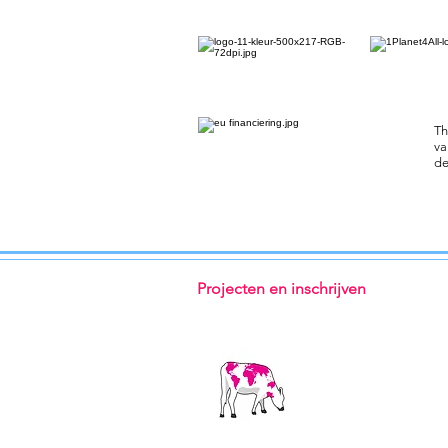
Th
va
de
Projecten en inschrijven