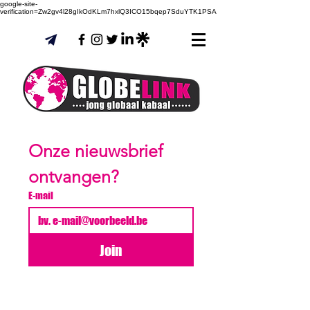
google-site-
verification=Zw2gv4l28gIkOdKLm7hxlQ3ICO15bqep7SduYTK1PSA
Onze nieuwsbrief 
ontvangen?
E-mail
Join