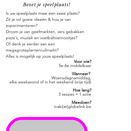
Bezet je speelplaats!
Is uw speelplaats maar een saaie plaats?
Zit je vol goeie ideeën & hou je van
experimenteren?
Droom je van geefmarkten, vers gebakken
pizza's, muziek en voetbaltoernooitjes?
Of denk je eerder aan een
megagroteplantenruilmarkt?
Alles is mogelijk op jouw speelplaats!
Voor wie?
5e-6e middelbaar
Wanneer?
Woensdagnamiddag,
elke weekavond of in het weekend (vrije tijd)
Hoe lang?
3 sessies + 1 actie
Meedoen?
inaki[at]globelink.be