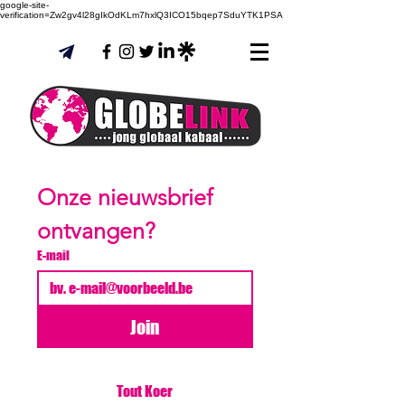
google-site-
verification=Zw2gv4l28gIkOdKLm7hxlQ3ICO15bqep7SduYTK1PSA
Onze nieuwsbrief 
ontvangen?
E-mail
Join
Tout Koer